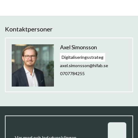
Kontaktpersoner
Axel Simonsson
Digitaliseringsstrateg
axel.simonsson@hifab.se
0707784255
Var med och led utvecklingen