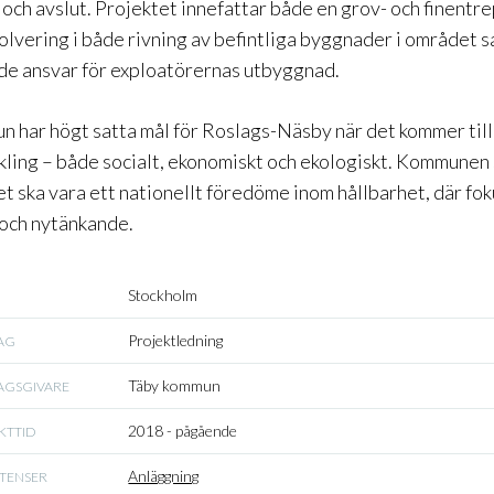
 och avslut. Projektet innefattar både en grov- och finentr
olvering i både rivning av befintliga byggnader i området s
e ansvar för exploatörernas utbyggnad.
 har högt satta mål för Roslags-Näsby när det kommer till
ling – både socialt, ekonomiskt och ekologiskt. Kommunen 
et ska vara ett nationellt föredöme inom hållbarhet, där fok
 och nytänkande.
Stockholm
Projektledning
AG
Täby kommun
AGSGIVARE
2018 - pågående
KTTID
Anläggning
TENSER