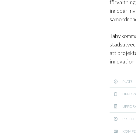
förvaltning
innebär inv
samordnand
Täby kommun
stadsutveck
att projekt
innovation
PLATS
UPPDR
UPPDR
PRJOJE
KOMPE