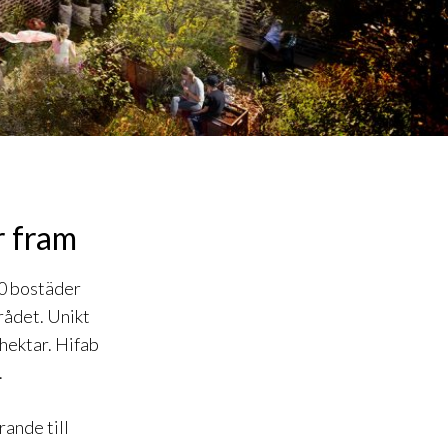
r fram
00 bostäder
rådet. Unikt
 hektar. Hifab
.
rande till