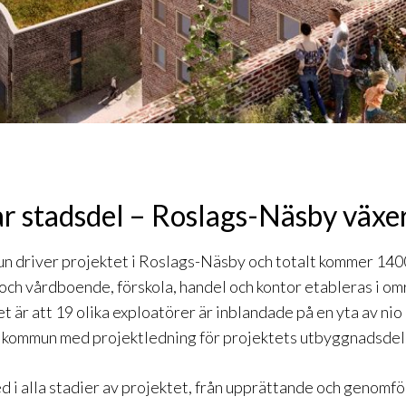
r stadsdel – Roslags-Näsby växe
n driver projektet i Roslags-Näsby och totalt kommer 14
och vårdboende, förskola, handel och kontor etableras i om
et är att 19 olika exploatörer är inblandade på en yta av nio
y kommun med projektledning för projektets utbyggnadsdel
d i alla stadier av projektet, från upprättande och genomfö