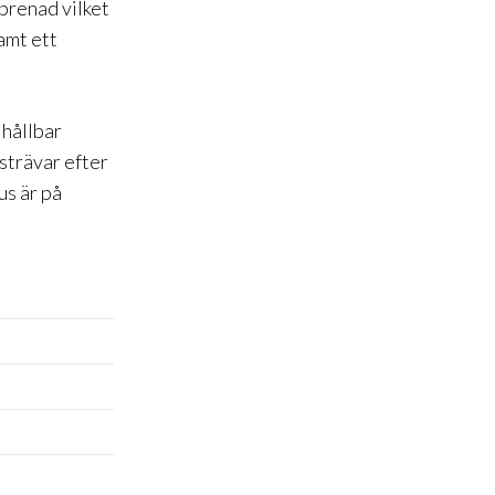
eprenad vilket
amt ett
 hållbar
strävar efter
us är på