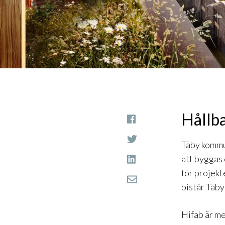
Hållba
Täby kommu
att byggas 
för projekt
bistår Täb
Hifab är me