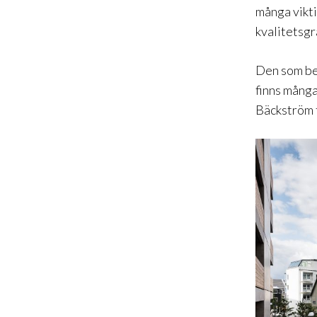
många vikt
kvalitetsgr
Den som bes
finns många
Bäckström f