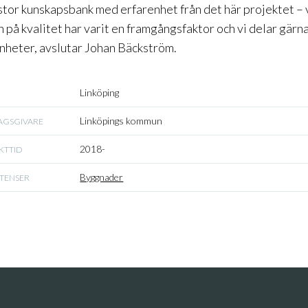
 stor kunskapsbank med erfarenhet från det här projektet – v
 på kvalitet har varit en framgångsfaktor och vi delar gärn
nheter, avslutar Johan Bäckström.
Linköping
Linköpings kommun
AGSGIVARE
2018-
KTTID
Byggnader
TENSER