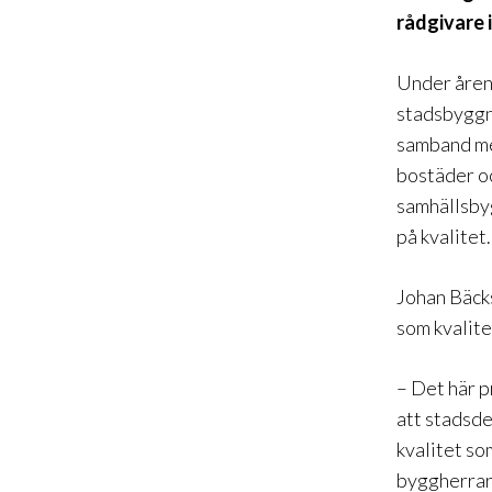
rådgivare 
Under åren
stadsbyggna
samband me
bostäder oc
samhällsbyg
på kvalitet.
Johan Bäcks
som kvalite
– Det här p
att stadsde
kvalitet so
byggherrar 