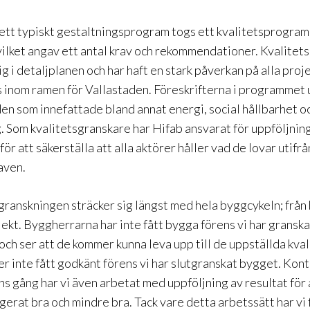
r ett typiskt gestaltningsprogram togs ett kvalitetsprogram 
 vilket angav ett antal krav och rekommendationer. Kvalit
g i detaljplanen och har haft en stark påverkan på alla proj
inom ramen för Vallastaden. Föreskrifterna i programmet u
en som innefattade bland annat energi, social hållbarhet o
. Som kvalitetsgranskare har Hifab ansvarat för uppföljnin
för att säkerställa att alla aktörer håller vad de lovar utifr
aven.
granskningen sträcker sig längst med hela byggcykeln; från 
jekt. Byggherrarna har inte fått bygga förens vi har gransk
och ser att de kommer kunna leva upp till de uppställda kva
er inte fått godkänt förens vi har slutgranskat bygget. Kont
ns gång har vi även arbetat med uppföljning av resultat för 
gerat bra och mindre bra. Tack vare detta arbetssätt har vi