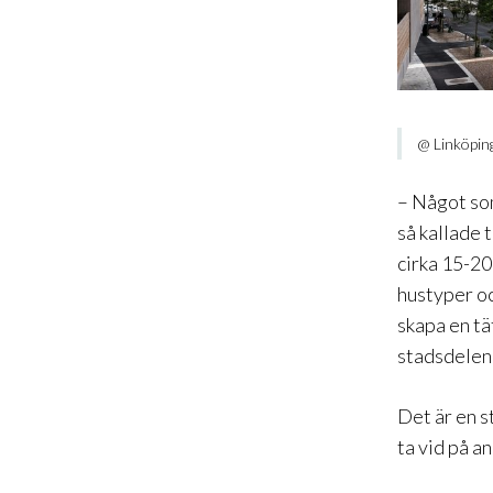
@ Linköpin
– Något som
så kallade
cirka 15-20
hustyper oc
skapa en tä
stadsdelen 
Det är en s
ta vid på a