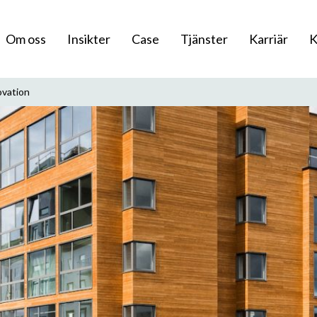
Om oss
Insikter
Case
Tjänster
Karriär
K
ovation