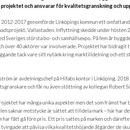
i projektet och ansvarar för kvalitetsgranskning och up
 2012-2017 genomförde Linköpings kommun ett omfattan
dsprojekt, Vallastaden. Inflyttning skedde under hösten 
d Sveriges största bo- och samhällsexpo. På fem år byggd
h över 40 aktörer var involverade. Projektet har bidragit t
gande tack vare sitt nytänk kring marktilldelning och ett s
tröm är avdelningschef på Hifabs kontor i Linköping. 2018 
tsgranskare och får nu även stöttning av kollegan Robert 
rojektet har många unika aspekter men det som främst har bi
len saknar motstycke är sättet att tilldela mark – här har de
m har fått gå före pris. Ett pris sattes på marken och därefte
tvingade att påvisa vilka kvalitetshöjande åtgärder de sku