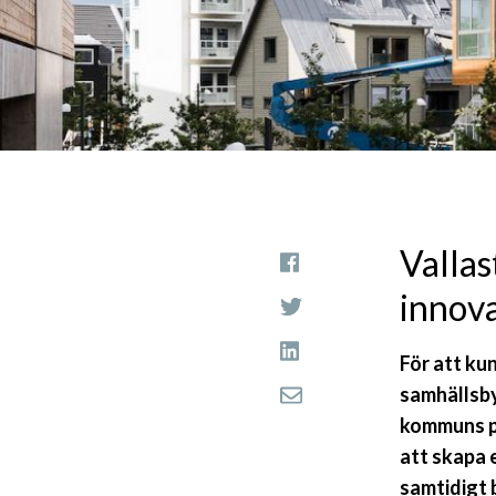
Vallas
innov
För att ku
samhällsb
kommuns pr
att skapa 
samtidigt 