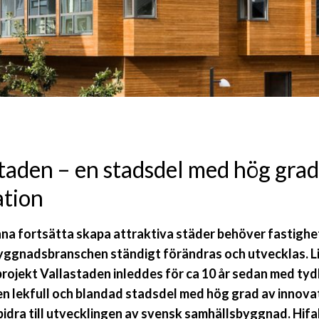
taden – en stadsdel med hög grad
ation
nna fortsätta skapa attraktiva städer behöver fastighe
yggnadsbranschen ständigt förändras och utvecklas. L
ojekt Vallastaden inleddes för ca 10 år sedan med tyd
en lekfull och blandad stadsdel med hög grad av innova
bidra till utvecklingen av svensk samhällsbyggnad. Hifa