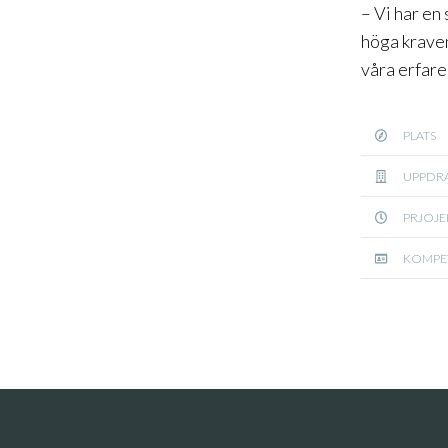
– Vi har en
höga kraven
våra erfare
PLATS
UPPDR
PRJOJE
KOMPE