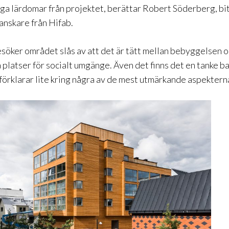
iga lärdomar från projektet, berättar Robert Söderberg, b
anskare från Hifab.
öker området slås av att det är tätt mellan bebyggelsen o
 platser för socialt umgänge. Även det finns det en tanke b
örklarar lite kring några av de mest utmärkande aspektern