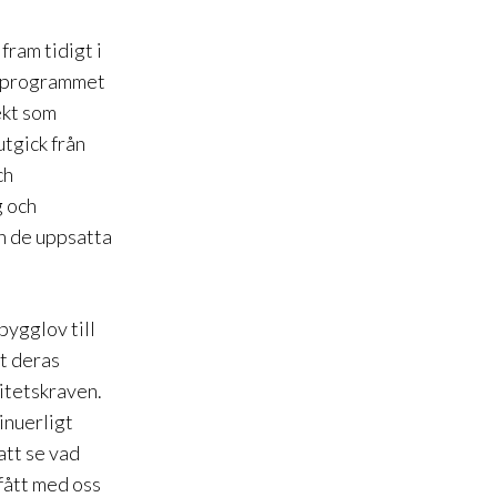
fram tidigt i
etsprogrammet
ekt som
tgick från
ch
g och
ån de uppsatta
bygglov till
at deras
litetskraven.
inuerligt
att se vad
 fått med oss