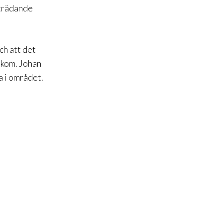
iträdande
ch att det
akom. Johan
a i området.