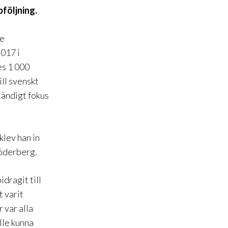
pföljning.
de
2017 i
es 1 000
ill svenskt
tändigt fokus
klev han in
Söderberg.
dragit till
t varit
r var alla
lle kunna