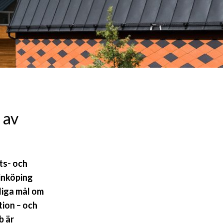
 av
ts- och
inköping
liga mål om
tion – och
b är