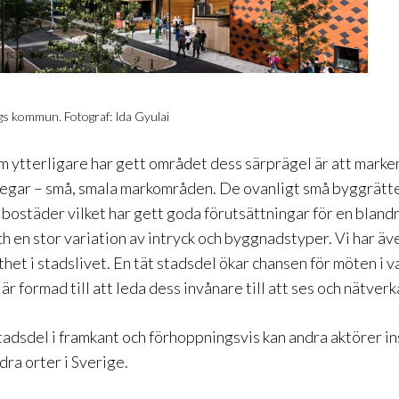
gs kommun. Fotograf: Ida Gyulai
 ytterligare har gett området dess särprägel är att marken
 tegar – små, smala markområden. De ovanligt små byggrätt
 bostäder vilket har gett goda förutsättningar för en bland
h en stor variation av intryck och byggnadstyper. Vi har äv
thet i stadslivet. En tät stadsdel ökar chansen för möten i 
är formad till att leda dess invånare till att ses och nätverk
tadsdel i framkant och förhoppningsvis kan andra aktörer i
ndra orter i Sverige.