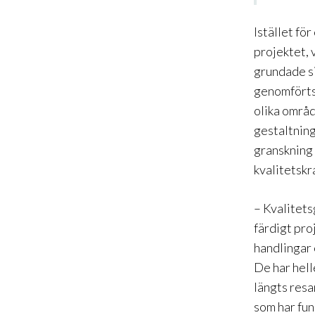
Istället fö
projektet,
grundade si
genomförts 
olika områd
gestaltning
granskning 
kvalitetskr
– Kvalitets
färdigt pro
handlingar 
De har hell
längts resa
som har fun