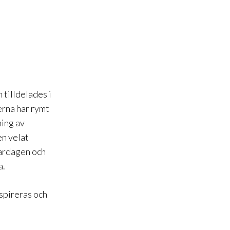
 tilldelades i
erna har rymt
ning av
en velat
vardagen och
a.
nspireras och