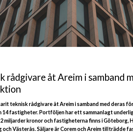
k rådgivare åt Areim i samband 
ktion
varit teknisk rådgivare åt Areim i samband med deras fö
m 14 fastigheter. Portföljen har ett sammanlagt underl
,2 miljarder kronor och fastigheterna finns i Göteborg,
 och Västerås. Säljare är Corem och Areim tillträdde f