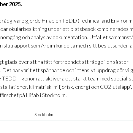
ber 2025.
k rådgivare gjorde Hifab en TEDD (Technical and Environ
, där okulärbesiktning under ett platsbesök kombinerades 
enomgång och analys av dokumentation. Utfallet sammanst
en slutrapport som Areim kunde ta med i sitt beslutsunderla
igt glada över att ha fått förtroendet att rådge i en så stor
. Det har varit ett spännande och intensivt uppdrag där vi
 TEDD – genom att aktivera ett starkt team med specialis
stallationer, klimatrisk, miljörisk, energi och CO2-utsläpp”
ffärschef på Hifab i Stockholm.
Stockholm