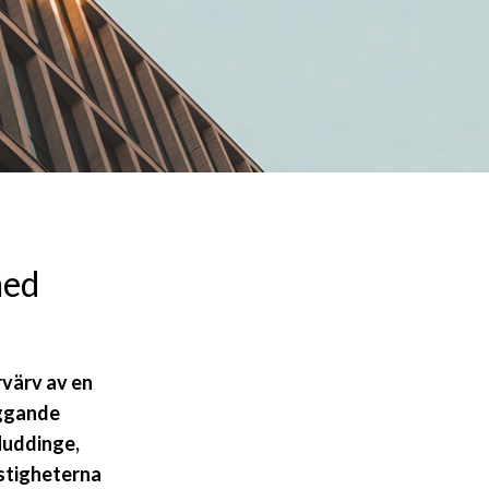
med
rvärv av en
iggande
 Huddinge,
astigheterna