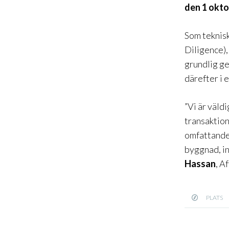
den 1 okto
Som teknis
Diligence)
grundlig g
därefter i 
”Vi är väld
transaktion
omfattande
byggnad, in
Hassan
, A
PLATS