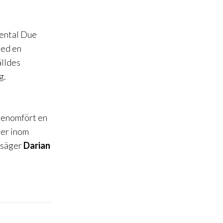
mental Due
med en
älldes
g.
 genomfört en
ter inom
, säger
Darian