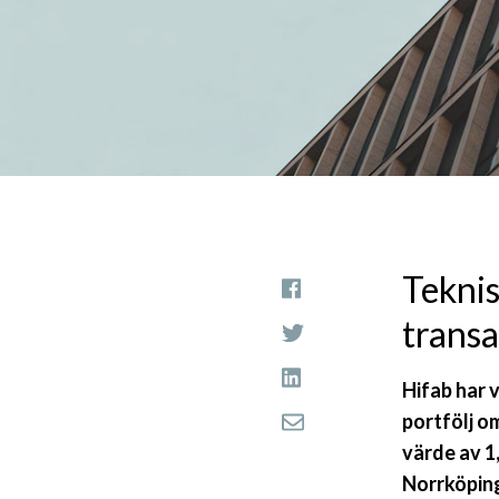
Teknis
transa
Hifab har 
portfölj o
värde av 1
Norrköping