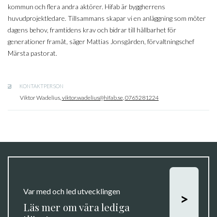
kommun och flera andra aktörer. Hifab är byggherrens
huvudprojektledare. Tillsammans skapar vi en anläggning som möter
dagens behov, framtidens krav och bidrar till hållbarhet för
generationer framåt, säger Mattias Jonsgården, förvaltningschef
Märsta pastorat.
KONTAKTPERSON
Viktor Wadelius,
viktor.wadelius@hifab.se
,
0765281224
Var med och led utvecklingen
>
Läs mer om våra lediga