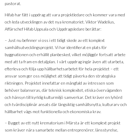
pastorat.
Hifab har fått i uppdrag att vara projektledare och kommer vara med
och leda utvecklingen av det nya krematoriet. Viktor Wadelius,
Affärschef Hifab Uppsala och Uppdragsledare berättar:
– Just nu befinner vi oss i ett tidigt skede av ett komplext
samhällsutvecklingsprojekt. Vi har identifierat en plats för
byggnationen och erhållit planbesked, vilket möjliggör fortsatt arbete
med att ta fram en detaljplan. I vårt uppdrag ingår även att utarbeta,
efterleva och följa upp hållbarhetsarbetet för hela projektet – ett
ansvar som ger oss möjlighet att tidigt påverka den strategiska
riktningen. Projektet innefattar en mångfald av intressen som
behöver balanseras, där teknisk komplexitet, etiska överväganden
och hänsyn till kyrklig kulturmiljö samverkar. Det kräver en lyhörd
och tvärdisciplinär ansats där långsiktig samhällsnytta, kulturarv och
hållbarhet vägs mot funktionella och ekonomiska krav.
– Bygget av ett nytt krematorium i Märsta är ett komplext projekt
som kräver nära samarbete mellan entreprenörer, länsstyrelse,