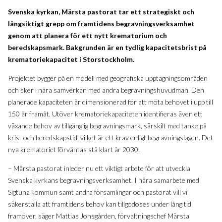
Svenska kyrkan, Märsta pastorat tar ett strategiskt och
långsiktigt grepp om framtidens begravningsverksamhet
genom att planera för ett nytt krematorium och
beredskapsmark. Bakgrunden är en tydlig kapacitetsbrist på
krematoriekapacitet i Storstockholm.
Projektet bygger på en modell med geografiska upptagningsområden
och sker i nära samverkan med andra begravningshuvudmän. Den
planerade kapaciteten är dimensionerad för att möta behovet i upp till
150 år framåt. Utöver krematoriekapaciteten identifieras även ett
växande behov av tillgänglig begravningsmark, särskilt med tanke på
kris- och beredskapstid, vilket är ett krav enligt begravningslagen. Det
nya krematoriet förväntas stå klart år 2030.
– Märsta pastorat inleder nu ett viktigt arbete för att utveckla
Svenska kyrkans begravningsverksamhet. I nära samarbete med
Sigtuna kommun samt andra församlingar och pastorat vill vi
säkerställa att framtidens behov kan tillgodoses under lång tid
framöver, säger Mattias Jonsgården, förvaltningschef Märsta