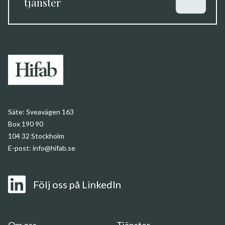
tjänster
Säte:
Sveavägen 163
Box 190 90
104 32 Stockholm
E-post:
info@hifab.se
Följ oss på LinkedIn
Om
oss
Om oss
Tjänster