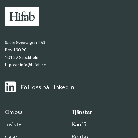
Säte:
Sveavägen 163
Box 190 90
104 32 Stockholm
E-post:
info@hifab.se
Följ oss på LinkedIn
Om
oss
Om oss
Tjänster
Insikter
Insikter
Karriär
Case
Kontakt