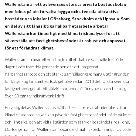
Wallenstam är ett av Sveriges största privata bostadsbolag
med fokus på att förvalta, bygga och utveckla attraktiva
bostäder och lokaler i Göteborg, Stockholm och Uppsala. Som
en del av sitt långsiktiga hållbarhetsarbete arbetar
Wallenstam kontinuerligt med klimatriskanalyser för att
säkerställa att fastighetsbeståndet är robust och anpassat
för ett förändrat klimat.
Wallenstam strävar efter att bidra till ett bättre samhälle för både
dagens och framtida generationer, där ett integrerat
hållbarhetsarbete och ett starkt samhällsengagemang utgör grunden
för långsiktig lönsamhet. Bolaget blev redan 2013 det första svenska
fastighetsbolaget att bli självförsörjande på förnybar el och har idag
över 50 egna vindkraftverk i drift.
En viktig del av Wallenstams hållbarhetsarbete är att identifiera hur
klimatrelaterade risker kan påverka fastighetsbeståndet, både på kort
och lång sikt, och att vidta åtgärder som stärker beståndets resiliens.
Därför genomför Wallenstam löpande klimatriskbedömningar av både