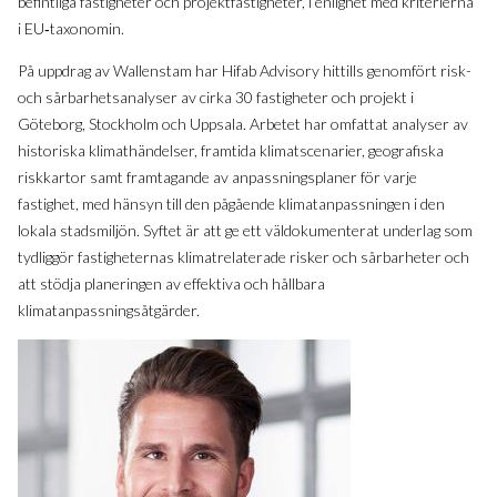
befintliga fastigheter och projektfastigheter, i enlighet med kriterierna
i EU‑taxonomin.
På uppdrag av Wallenstam har Hifab Advisory hittills genomfört risk-
och sårbarhetsanalyser av cirka 30 fastigheter och projekt i
Göteborg, Stockholm och Uppsala. Arbetet har omfattat analyser av
historiska klimathändelser, framtida klimatscenarier, geografiska
riskkartor samt framtagande av anpassningsplaner för varje
fastighet, med hänsyn till den pågående klimatanpassningen i den
lokala stadsmiljön. Syftet är att ge ett väldokumenterat underlag som
tydliggör fastigheternas klimatrelaterade risker och sårbarheter och
att stödja planeringen av effektiva och hållbara
klimatanpassningsåtgärder.