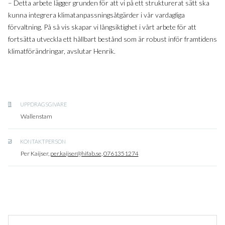
– Detta arbete lägger grunden för att vi på ett strukturerat sätt ska
kunna integrera klimatanpassningsåtgärder i vår vardagliga
förvaltning. På så vis skapar vi långsiktighet i vårt arbete för att
fortsätta utveckla ett hållbart bestånd som är robust inför framtidens
klimatförändringar, avslutar Henrik.
UPPDRAGSGIVARE
Wallenstam
KONTAKTPERSON
Per Kaijser,
per.kaijser@hifab.se
,
0761351274