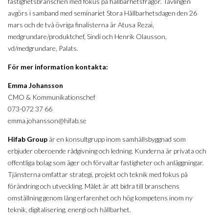
fastighetsbranschen med fokus på hållbarhetsfrågor. Tävlingen
avgörs i samband med seminariet Stora Hållbarhetsdagen den 26
mars och de två övriga finalisterna är Atusa Rezai,
medgrundare/produktchef, Sindi och Henrik Olausson,
vd/medgrundare, Palats.
För mer information kontakta:
Emma Johansson
CMO & Kommunikationschef
073-072 37 66
emma.johansson@hifab.se
Hifab Group
är en konsultgrupp inom samhällsbyggnad som
erbjuder oberoende rådgivning och ledning. Kunderna är privata och
offentliga bolag som äger och förvaltar fastigheter och anläggningar.
Tjänsterna omfattar strategi, projekt och teknik med fokus på
förändring och utveckling. Målet är att bidra till branschens
omställning genom lång erfarenhet och hög kompetens inom ny
teknik, digitalisering, energi och hållbarhet.