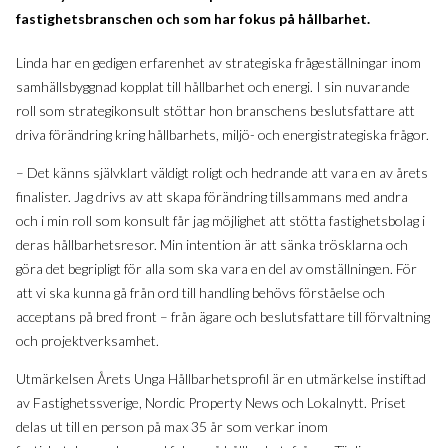
fastighetsbranschen och som har fokus på hållbarhet.
Linda har en gedigen erfarenhet av strategiska frågeställningar inom
samhällsbyggnad kopplat till hållbarhet och energi. I sin nuvarande
roll som strategikonsult stöttar hon branschens beslutsfattare att
driva förändring kring hållbarhets, miljö- och energistrategiska frågor.
– Det känns självklart väldigt roligt och hedrande att vara en av årets
finalister. Jag drivs av att skapa förändring tillsammans med andra
och i min roll som konsult får jag möjlighet att stötta fastighetsbolag i
deras hållbarhetsresor. Min intention är att sänka trösklarna och
göra det begripligt för alla som ska vara en del av omställningen. För
att vi ska kunna gå från ord till handling behövs förståelse och
acceptans på bred front – från ägare och beslutsfattare till förvaltning
och projektverksamhet.
Utmärkelsen Årets Unga Hållbarhetsprofil är en utmärkelse instiftad
av Fastighetssverige, Nordic Property News och Lokalnytt. Priset
delas ut till en person på max 35 år som verkar inom