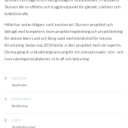
Slussen blir en effektiv och trygg knutpunkt för gående, cyklister och
kollektivtrafik.
Hifab har sedan tidigare varit involverad i Slussen-projektet och
bidragit med kompetens inom projekteringsledning och projektledning
för delområden Land och Berg samt med teknikstöd för teknisk
försörjning. Sedan maj 2018 bistår vi åter projektet med vår expertis.
Denna gång är vi besiktningsansvarig för tre entreprenader; styr- och
övervakningsinstallationer, el-kraft och belysning.
LOCATION
Stockholm
ASSIGNMENT
Besiktning
CLIENT
Stockholms stad